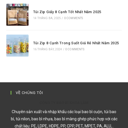
Túi Zip Giấy 8 Cạnh Tốt Nhất Năm 2025
14 THÁNG BA, 2025
/
0 COMMENTS
Túi Zip 8 Cạnh Trong Suốt Giá Rẻ Nhất Năm 2025
16 THÁNG BẢY, 2024
/
0 COMMENTS
VỀ CHÚNG TÔI
CÔNG TY BAO BÌ KHOA LÂM
Chuyên sản xuất và nhập khẩu các loại bao bì cuộn, túi bao
bì, túi nilon, bao bì nhựa, bao bì màng ghép phức hợp với các
chất liệu: PE, LDPE, HDPE, PP, CPP, PET, MPET, PA, ALU,..