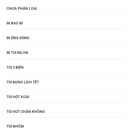
CHƯA PHÂN LOẠI
IN BAO BÌ
IN ỐNG ĐỒNG
IN TÚI NILON
TÚI 3 BIÊN
TÚI ĐỰNG LỊCH TẾT
TÚI HỘT XOÀI
TÚI HÚT CHÂN KHÔNG
TÚI NHÔM