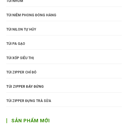
TÚI NHÔM
TÚI NIÊM PHONG ĐÓNG HÀNG
TÚI NILON TỰ HỦY
TÚI PA GẠO
TÚI XỐP SIÊU THỊ
TÚI ZIPPER CHỈ ĐỎ
TÚI ZIPPER ĐÁY ĐỨNG
TÚI ZIPPER ĐỰNG TRÀ SỮA
SẢN PHẨM MỚI