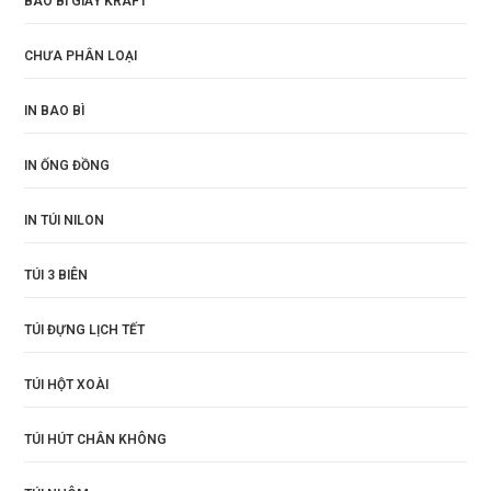
BAO BÌ GIẤY KRAFT
CHƯA PHÂN LOẠI
IN BAO BÌ
IN ỐNG ĐỒNG
IN TÚI NILON
TÚI 3 BIÊN
TÚI ĐỰNG LỊCH TẾT
TÚI HỘT XOÀI
TÚI HÚT CHÂN KHÔNG