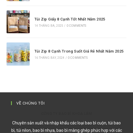
Túi Zip Giấy 8 Cạnh Tốt Nhất Năm 2025
14 THÁNG BA, 2025
/
0 COMMENTS
Túi Zip 8 Cạnh Trong Suốt Giá Rẻ Nhất Năm 2025
16 THÁNG BẢY, 2024
/
0 COMMENTS
VỀ CHÚNG TÔI
CÔNG TY BAO BÌ KHOA LÂM
Chuyên sản xuất và nhập khẩu các loại bao bì cuộn, túi bao
bì, túi nilon, bao bì nhựa, bao bì màng ghép phức hợp với các