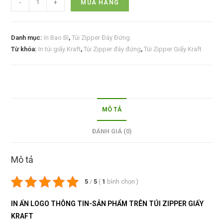
-
+
MUA HÀNG
Danh mục:
In Bao Bì
,
Túi Zipper Đáy Đứng
Từ khóa:
In túi giấy Kraft
,
Túi Zipper đáy đứng
,
Túi Zipper Giấy Kraft
MÔ TẢ
ĐÁNH GIÁ (0)
Mô tả
5
/
5
(
1
bình chọn
)
IN ẤN LOGO THÔNG TIN-SẢN PHẨM TRÊN TÚI ZIPPER GIẤY
KRAFT