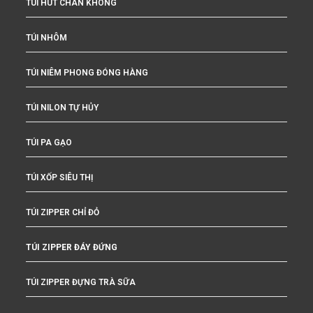
TÚI HÚT CHÂN KHÔNG
TÚI NHÔM
TÚI NIÊM PHONG ĐÓNG HÀNG
TÚI NILON TỰ HỦY
TÚI PA GẠO
TÚI XỐP SIÊU THỊ
TÚI ZIPPER CHỈ ĐỎ
TÚI ZIPPER ĐÁY ĐỨNG
TÚI ZIPPER ĐỰNG TRÀ SỮA