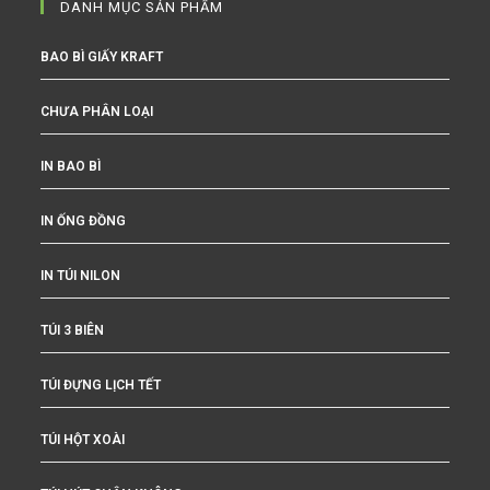
DANH MỤC SẢN PHẨM
BAO BÌ GIẤY KRAFT
CHƯA PHÂN LOẠI
IN BAO BÌ
IN ỐNG ĐỒNG
IN TÚI NILON
TÚI 3 BIÊN
TÚI ĐỰNG LỊCH TẾT
TÚI HỘT XOÀI