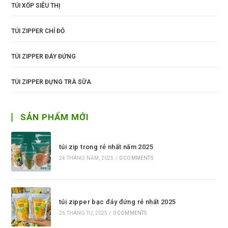
TÚI XỐP SIÊU THỊ
TÚI ZIPPER CHỈ ĐỎ
TÚI ZIPPER ĐÁY ĐỨNG
TÚI ZIPPER ĐỰNG TRÀ SỮA
SẢN PHẨM MỚI
túi zip trong rẻ nhất năm 2025
24 THÁNG NĂM, 2025
/
0 COMMENTS
túi zipper bạc đáy đứng rẻ nhất 2025
26 THÁNG TƯ, 2025
/
0 COMMENTS