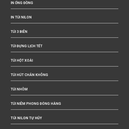
IN ỐNG ĐỒNG
IN TÚI NILON
TÚI 3 BIÊN
TÚI ĐỰNG LỊCH TẾT
TÚI HỘT XOÀI
TÚI HÚT CHÂN KHÔNG
TÚI NHÔM
TÚI NIÊM PHONG ĐÓNG HÀNG
TÚI NILON TỰ HỦY