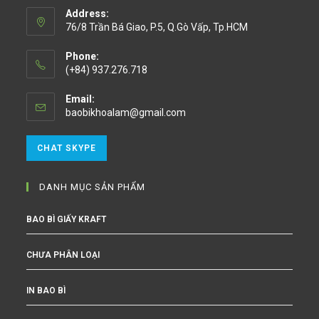
Address:
76/8 Trần Bá Giao, P.5, Q.Gò Vấp, Tp.HCM
Phone:
(+84) 937.276.718
Email:
baobikhoalam@gmail.com
CHAT SKYPE
DANH MỤC SẢN PHẨM
BAO BÌ GIẤY KRAFT
CHƯA PHÂN LOẠI
IN BAO BÌ