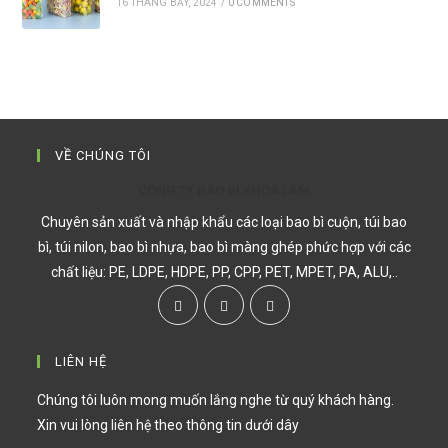
16 THÁNG BẢY, 2024
/
0 COMMENTS
VỀ CHÚNG TÔI
CÔNG TY BAO BÌ KHOA LÂM
Chuyên sản xuất và nhập khẩu các loại bao bì cuộn, túi bao
bì, túi nilon, bao bì nhựa, bao bì màng ghép phức hợp với các
chất liệu: PE, LDPE, HDPE, PP, CPP, PET, MPET, PA, ALU,..
LIÊN HỆ
Chúng tôi luôn mong muốn lắng nghe từ quý khách hàng.
Xin vui lòng liên hệ theo thông tin dưới dây