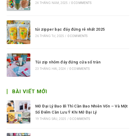
24 THÁNG NĂM, 2025
/
0 COMMENTS
túi zipper bạc đáy đứng rẻ nhất 2025
26 THÁNG TƯ, 2025
/
0 COMMENTS
Túi zip nhôm đáy đứng cửa sổ tràn
23 THÁNG HAI, 2024
/
0 COMMENTS
BÀI VIẾT MỚI
Mở Đại Lý Bao Bì Thì Cần Bao Nhiên Vốn – Và Một
Số Điểm Cần Lưu Ý Khi Mở Đại Lý
19 THÁNG SÁU, 2025
/
0 COMMENTS