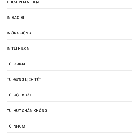
CHƯA PHÂN LOẠI
IN BAO BÌ
IN ỐNG ĐỒNG
IN TÚI NILON
TÚI 3 BIÊN
TÚI ĐỰNG LỊCH TẾT
TÚI HỘT XOÀI
TÚI HÚT CHÂN KHÔNG
TÚI NHÔM