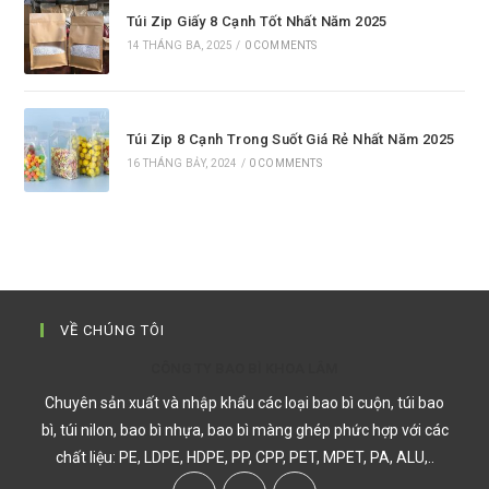
Túi Zip Giấy 8 Cạnh Tốt Nhất Năm 2025
14 THÁNG BA, 2025
/
0 COMMENTS
Túi Zip 8 Cạnh Trong Suốt Giá Rẻ Nhất Năm 2025
16 THÁNG BẢY, 2024
/
0 COMMENTS
VỀ CHÚNG TÔI
CÔNG TY BAO BÌ KHOA LÂM
Chuyên sản xuất và nhập khẩu các loại bao bì cuộn, túi bao
bì, túi nilon, bao bì nhựa, bao bì màng ghép phức hợp với các
chất liệu: PE, LDPE, HDPE, PP, CPP, PET, MPET, PA, ALU,..