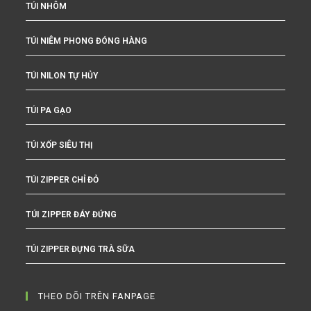
TÚI NHÔM
TÚI NIÊM PHONG ĐÓNG HÀNG
TÚI NILON TỰ HỦY
TÚI PA GẠO
TÚI XỐP SIÊU THỊ
TÚI ZIPPER CHỈ ĐỎ
TÚI ZIPPER ĐÁY ĐỨNG
TÚI ZIPPER ĐỰNG TRÀ SỮA
THEO DÕI TRÊN FANPAGE