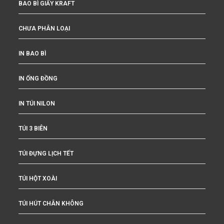
BAO BÌ GIẤY KRAFT
CHƯA PHÂN LOẠI
IN BAO BÌ
IN ỐNG ĐỒNG
IN TÚI NILON
TÚI 3 BIÊN
TÚI ĐỰNG LỊCH TẾT
TÚI HỘT XOÀI
TÚI HÚT CHÂN KHÔNG