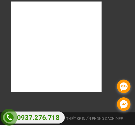
0937.276.718
Copyright 2026 - CÔNG TY TNHH THIẾT KẾ IN ẤN PHONG CÁCH DIỆP