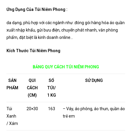
Ứng Dụng Của Túi Niêm Phong :
da dạng, phù hợp với các ngành như :đóng gói hàng hóa áo quần
xuất nhập khẩu, gửi bưu điện, chuyển phát nhanh, văn phòng
phẩm, đặt biệt là kinh doanh online…
Kích Thước Túi Niêm Phong
BẢNG QUY CÁCH TÚI NIÊM PHONG
SẢN
QUI
SỐ
SỬ DỤNG
PHẨM
CÁCH
TÚI/
(CM)
1 KG
Túi
20×30
163
– Váy, áo phông, áo thun, quần áo
Xanh
trẻ em
/ Xám