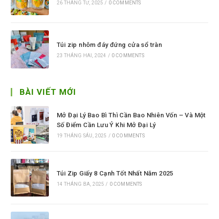
26 THÁNG TƯ, 2025
/
0 COMMENTS
Túi zip nhôm đáy đứng cửa sổ tràn
23 THÁNG HAI, 2024
/
0 COMMENTS
BÀI VIẾT MỚI
Mở Đại Lý Bao Bì Thì Cần Bao Nhiên Vốn – Và Một
Số Điểm Cần Lưu Ý Khi Mở Đại Lý
19 THÁNG SÁU, 2025
/
0 COMMENTS
Túi Zip Giấy 8 Cạnh Tốt Nhất Năm 2025
14 THÁNG BA, 2025
/
0 COMMENTS