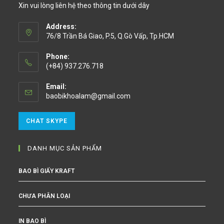
Xin vui lòng liên hệ theo thông tin dưới dây
Address:
76/8 Trần Bá Giao, P.5, Q.Gò Vấp, Tp.HCM
Phone:
(+84) 937.276.718
Email:
baobikhoalam@gmail.com
CHAT SKYPE
DANH MỤC SẢN PHẨM
BAO BÌ GIẤY KRAFT
CHƯA PHÂN LOẠI
IN BAO BÌ