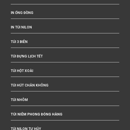
IN ỐNG ĐỒNG
IN TÚI NILON
TÚI 3 BIÊN
TÚI ĐỰNG LỊCH TẾT
TÚI HỘT XOÀI
TÚI HÚT CHÂN KHÔNG
TÚI NHÔM
TÚI NIÊM PHONG ĐÓNG HÀNG
TÚI NILON TỰ HỦY