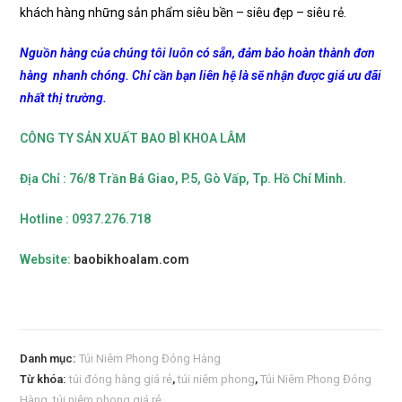
khách hàng những sản phẩm siêu bền – siêu đẹp – siêu rẻ.
Nguồn hàng của chúng tôi luôn có sẵn, đảm bảo hoàn thành đơn
hàng nhanh chóng. Chỉ cần bạn liên hệ là sẽ nhận được giá ưu đãi
nhất thị trường.
CÔNG TY SẢN XUẤT BAO BÌ KHOA LÂM
Địa Chỉ : 76/8 Trần Bá Giao, P.5, Gò Vấp, Tp.
Hồ Chí Minh.
Hotline : 0937.276.718
Website:
baobikhoalam.com
Danh mục:
Túi Niêm Phong Đóng Hàng
Từ khóa:
túi đóng hàng giá rẻ
,
túi niêm phong
,
Túi Niêm Phong Đóng
Hàng
,
túi niêm phong giá rẻ