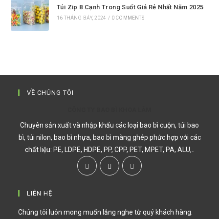
Túi Zip 8 Cạnh Trong Suốt Giá Rẻ Nhất Năm 2025
16 THÁNG BẢY, 2024
/
0 COMMENTS
VỀ CHÚNG TÔI
CÔNG TY BAO BÌ KHOA LÂM
Chuyên sản xuất và nhập khẩu các loại bao bì cuộn, túi bao
bì, túi nilon, bao bì nhựa, bao bì màng ghép phức hợp với các
chất liệu: PE, LDPE, HDPE, PP, CPP, PET, MPET, PA, ALU,..
LIÊN HỆ
Chúng tôi luôn mong muốn lắng nghe từ quý khách hàng.