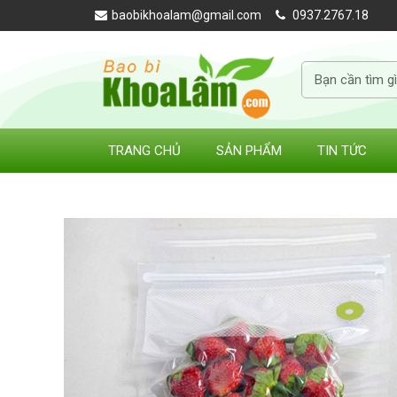
baobikhoalam@gmail.com
0937.2767.18
TRANG CHỦ
SẢN PHẨM
TIN TỨC