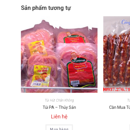
Sản phẩm tương tự
Túi Hút Chân Không
T
Túi PA – Thủy Sản
Cần Mua Tú
Liên hệ
Mua hàng