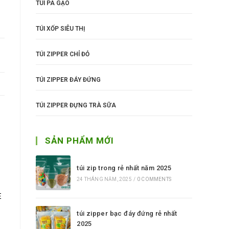
TÚI PA GẠO
TÚI XỐP SIÊU THỊ
TÚI ZIPPER CHỈ ĐỎ
TÚI ZIPPER ĐÁY ĐỨNG
TÚI ZIPPER ĐỰNG TRÀ SỮA
SẢN PHẨM MỚI
túi zip trong rẻ nhất năm 2025
24 THÁNG NĂM, 2025
/
0 COMMENTS
E
túi zipper bạc đáy đứng rẻ nhất
2025