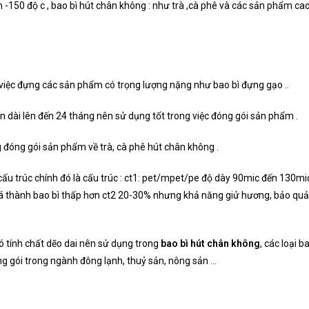
 -150 độ c , bao bì hút chân không : như trà ,cà phê và các sản phẩm ca
 việc đựng các sản phẩm có trọng lượng nặng như bao bì đựng gạo ..
 dài lên đến 24 tháng nên sử dụng tốt trong việc đóng gói sản phẩm .
 đóng gói sản phẩm về trà, cà phê hút chân không .
cấu trúc chính đó là cấu trúc : ct1: pet/mpet/pe độ dày 90mic đến 130mi
giá thành bao bì thấp hơn ct2 20-30% nhưng khả năng giử hương, bảo qu
có tính chất dẽo dai nên sử dụng trong
bao bì hút chân không
, các loại b
ng gói trong ngành đông lạnh, thuỷ sản, nông sản …