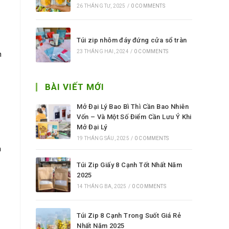
26 THÁNG TƯ, 2025
/
0 COMMENTS
Túi zip nhôm đáy đứng cửa sổ tràn
23 THÁNG HAI, 2024
/
0 COMMENTS
n
BÀI VIẾT MỚI
Mở Đại Lý Bao Bì Thì Cần Bao Nhiên
Vốn – Và Một Số Điểm Cần Lưu Ý Khi
Mở Đại Lý
19 THÁNG SÁU, 2025
/
0 COMMENTS
m
Túi Zip Giấy 8 Cạnh Tốt Nhất Năm
2025
14 THÁNG BA, 2025
/
0 COMMENTS
Túi Zip 8 Cạnh Trong Suốt Giá Rẻ
Nhất Năm 2025