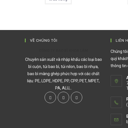
VỀ CHÚNG TÔI
LIÊN 
CÔNG TY BAO BÌ KHOA LÂM
Chúng tô
quý khách
Chuyên sản xuất và nhập khẩu các loại bao
thông tin
bì cuộn, túi bao bì, túi nilon, bao bì nhựa,
bao bì màng ghép phức hợp với các chất
liệu: PE, LDPE, HDPE, PP, CPP, PET, MPET,
PA, ALU,..