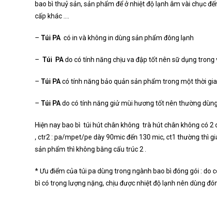
bao bì thuỷ sản, sản phẩm để ở nhiệt độ lạnh âm vài chục đến
cấp khác ….
–
Túi PA
có in và không in dùng sản phẩm đông lạnh
–
Túi PA
do có tính năng chịu va đập tốt nên sữ dụng trong
–
Túi PA
có tính năng bảo quản sản phẩm trong một thời gian
–
Túi PA
do có tính năng giử mùi hương tốt nên thường dùng
Hiện nay bao bì túi hút chân không trà hút chân không có 2 
, ctr2 : pa/mpet/pe dày 90mic đến 130 mic, ct1 thường thì 
sản phẩm thì không bằng cấu trúc 2 .
* Ưu điểm của túi pa dùng trong ngành bao bì đóng gói : do 
bì có trọng lượng nặng, chịu được nhiệt độ lạnh nên dùng đó