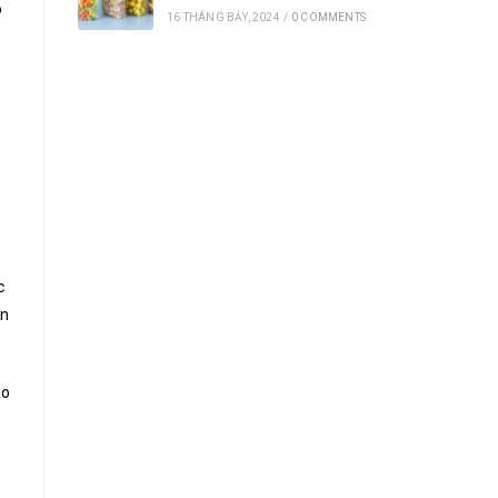
o
16 THÁNG BẢY, 2024
/
0 COMMENTS
c
ản
ao