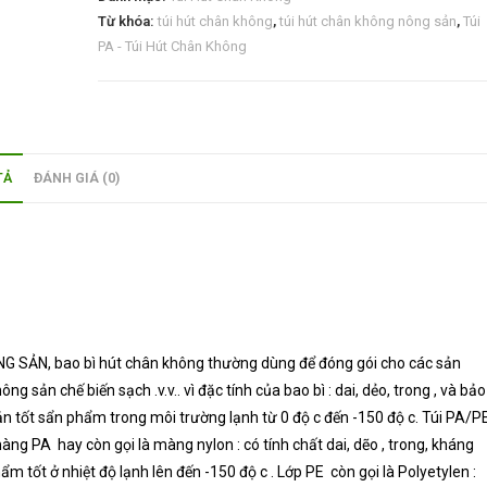
Từ khóa:
túi hút chân không
,
túi hút chân không nông sản
,
Túi
PA - Túi Hút Chân Không
TẢ
ĐÁNH GIÁ (0)
ÔNG SẢN, bao bì hút chân không thường dùng để đóng gói cho các sản
n chế biến sạch .v.v.. vì đặc tính của bao bì : dai, dẻo, trong , và bảo
uản tốt sẩn phẩm trong môi trường lạnh từ 0 độ c đến -150 độ c. Túi PA/P
àng PA hay còn gọi là màng nylon : có tính chất dai, dẽo , trong, kháng
m tốt ở nhiệt độ lạnh lên đến -150 độ c . Lớp PE còn gọi là Polyetylen :