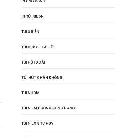
IN ỐNG ĐỒNG
IN TÚI NILON
TÚI 3 BIÊN
TÚI ĐỰNG LỊCH TẾT
TÚI HỘT XOÀI
TÚI HÚT CHÂN KHÔNG
TÚI NHÔM
TÚI NIÊM PHONG ĐÓNG HÀNG
TÚI NILON TỰ HỦY