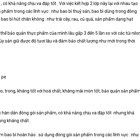
 có khả năng chịu va đập tốt . Với việc kết hợp 2 lớp này lại với nhau tạo
phẩm trong các lĩnh vực : như bao bì thuỷ sản, bao bì dùng trong đông
 bao bì hút chân không : như trái cây, rau, củ quả, sản phẩm dạng hạt
 thể bảo quản thực phẩm của mình lâu gấp 3 đến 5 lần so với các túi nilo
y sản giữ được độ tươi lâu và đảm bảo chất lượng như mới trong thời
à pe
ẻo, trong, kháng tốt với hoá chất, kháng mài mòn tốt, bảo quản sản phẩ
việc hàn dán đóng gói sản phẩm, có khả năng chịu va đập tốt nhưng khả
ăng kháng chất .
ẩm bao bì hoàn hảo : sử dụng đóng gói sản phẩm trong các lĩnh vực : như