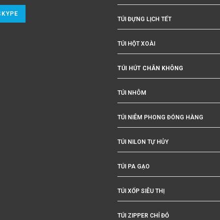
SKYPE
TÚI ĐỰNG LỊCH TẾT
TÚI HỘT XOÀI
TÚI HÚT CHÂN KHÔNG
TÚI NHÔM
TÚI NIÊM PHONG ĐÓNG HÀNG
TÚI NILON TỰ HỦY
TÚI PA GẠO
TÚI XỐP SIÊU THỊ
TÚI ZIPPER CHỈ ĐỎ