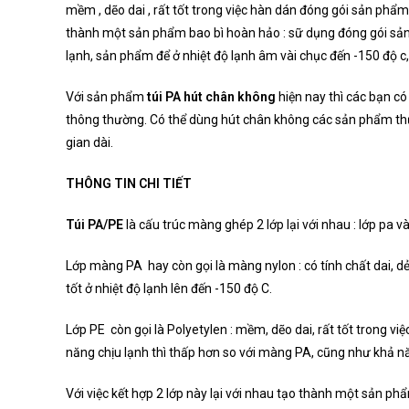
mềm , dẽo dai , rất tốt trong việc hàn dán đóng gói sản phẩm ,
thành một sản phẩm bao bì hoàn hảo : sữ dụng đóng gói sản 
lạnh, sản phẩm để ở nhiệt độ lạnh âm vài chục đến -150 độ c,
Với sản phẩm
túi PA hút chân không
hiện nay thì các bạn có
thông thường. Có thể dùng hút chân không các sản phẩm thủ
gian dài.
THÔNG TIN CHI TIẾT
Túi PA/PE
là cấu trúc màng ghép 2 lớp lại với nhau : lớp pa v
Lớp màng PA hay còn gọi là màng nylon : có tính chất dai, d
tốt ở nhiệt độ lạnh lên đến -150 độ C.
Lớp PE còn gọi là Polyetylen : mềm, dẽo dai, rất tốt trong 
năng chịu lạnh thì thấp hơn so với màng PA, cũng như khả n
Với việc kết hợp 2 lớp này lại với nhau tạo thành một sản ph