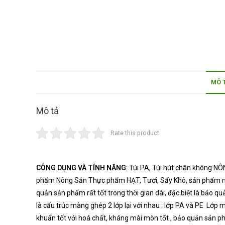
MÔ 
Mô tả
Rate this product
CÔNG DỤNG VÀ TÍNH NĂNG
: Túi PA, Túi hút chân không N
phẩm Nông Sản Thực phẩm HẠT, Tươi, Sấy Khô, sản phẩm nông sả
quản sản phẩm rất tốt trong thời gian dài, đặc biệt là bảo q
là cấu trúc màng ghép 2 lớp lại với nhau : lớp PA và PE Lớp m
khuẩn tốt với hoá chất, kháng mài mòn tốt , bảo quản sản phẩ