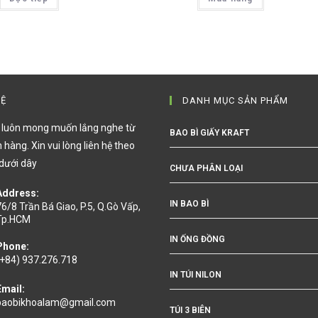
HỆ
DANH MỤC SẢN PHẨM
i luôn mong muốn lắng nghe từ
BAO BÌ GIẤY KRAFT
 hàng. Xin vui lòng liên hệ theo
 dưới dây
CHƯA PHÂN LOẠI
Address:
IN BAO BÌ
76/8 Trần Bá Giao, P.5, Q.Gò Vấp,
Tp.HCM
IN ỐNG ĐỒNG
Phone:
(+84) 937.276.718
IN TÚI NILON
Email:
baobikhoalam@gmail.com
TÚI 3 BIÊN