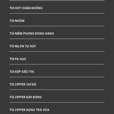
TÚI HÚT CHÂN KHÔNG
TÚI NHÔM
TÚI NIÊM PHONG ĐÓNG HÀNG
TÚI NILON TỰ HỦY
TÚI PA GẠO
TÚI XỐP SIÊU THỊ
TÚI ZIPPER CHỈ ĐỎ
TÚI ZIPPER ĐÁY ĐỨNG
TÚI ZIPPER ĐỰNG TRÀ SỮA