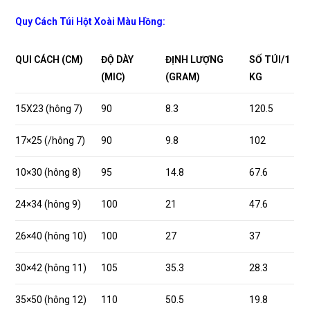
Quy Cách Túi Hột Xoài Màu Hồng:
QUI CÁCH (CM)
ĐỘ DÀY
ĐỊNH LƯỢNG
SỐ TÚI/1
(MIC)
(GRAM)
KG
15X23 (hông 7)
90
8.3
120.5
17×25 (/hông 7)
90
9.8
102
10×30 (hông 8)
95
14.8
67.6
24×34 (hông 9)
100
21
47.6
26×40 (hông 10)
100
27
37
30×42 (hông 11)
105
35.3
28.3
35×50 (hông 12)
110
50.5
19.8