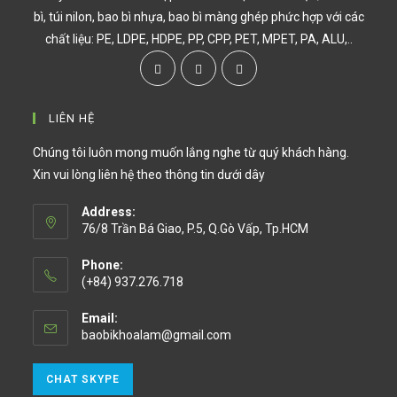
bì, túi nilon, bao bì nhựa, bao bì màng ghép phức hợp với các
chất liệu: PE, LDPE, HDPE, PP, CPP, PET, MPET, PA, ALU,..
LIÊN HỆ
Chúng tôi luôn mong muốn lắng nghe từ quý khách hàng.
Xin vui lòng liên hệ theo thông tin dưới dây
Address:
76/8 Trần Bá Giao, P.5, Q.Gò Vấp, Tp.HCM
Phone:
(+84) 937.276.718
Email:
baobikhoalam@gmail.com
CHAT SKYPE