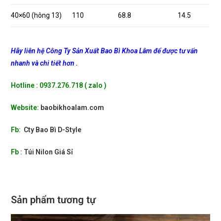
40×60 (hông 13)
110
68.8
14.5
Hãy liên hệ Công Ty Sản Xuất Bao Bì Khoa Lâm để được tư vấn
nhanh và chi tiết hơn .
Hotline : 0937.276.718 ( zalo )
Website:
baobikhoalam.com
Fb:
Cty Bao Bì D-Style
Fb :
Túi Nilon Giá Sỉ
Sản phẩm tương tự