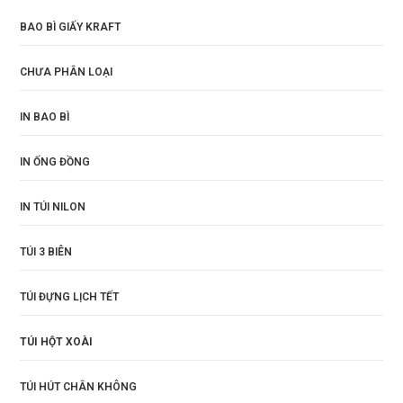
BAO BÌ GIẤY KRAFT
CHƯA PHÂN LOẠI
IN BAO BÌ
IN ỐNG ĐỒNG
IN TÚI NILON
TÚI 3 BIÊN
TÚI ĐỰNG LỊCH TẾT
TÚI HỘT XOÀI
TÚI HÚT CHÂN KHÔNG