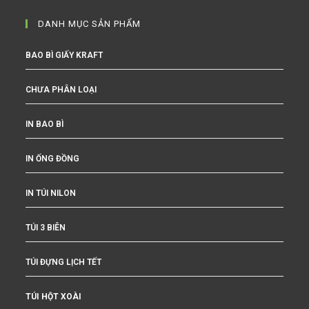
DANH MỤC SẢN PHẨM
BAO BÌ GIẤY KRAFT
CHƯA PHÂN LOẠI
IN BAO BÌ
IN ỐNG ĐỒNG
IN TÚI NILON
TÚI 3 BIÊN
TÚI ĐỰNG LỊCH TẾT
TÚI HỘT XOÀI