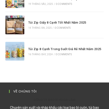
19 THÁNG SÁU, 2025
/
0 COMMENTS
Túi Zip Giấy 8 Cạnh Tốt Nhất Năm 2025
14 THÁNG BA, 2025
/
0 COMMENTS
Túi Zip 8 Cạnh Trong Suốt Giá Rẻ Nhất Năm 2025
16 THÁNG BẢY, 2024
/
0 COMMENTS
VỀ CHÚNG TÔI
CÔNG TY BAO BÌ KHOA LÂM
Chuyên sản xuất và nhập khẩu các loại bao bì cuộn, túi bao