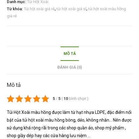
Danh mục:
Túi Hột Xoài
Từ khóa:
Túi hột xoài giá rẻ
,
túi hột xoài giá sỉ
,
túi hột xoài màu hồng
giá rẻ
MÔ TẢ
ĐÁNH GIÁ (0)
Mô tả
5
/
5
(
10
bình chọn
)
Túi Hột Xoài màu hồng được làm từ hạt nhựa LDPE, đặc điểm nổi
bật của túi hột xoài màu hồng bóng, dẻo, không nhăn… Nên được
sử dụng khá rộng rãi trong các shop quần áo, shop mỹ phẩm ,
shop giầy dép hay các cửa hàng lưu niệm …