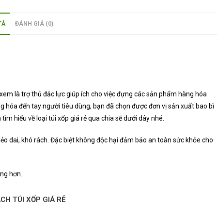
TẢ
ĐÁNH GIÁ (0)
c xem là trợ thủ đắc lực giúp ích cho việc đựng các sản phẩm hàng hóa
g hóa đến tay người tiêu dùng, bạn đã chọn được đơn vị sản xuất bao bì
m hiểu về loại túi xốp giá rẻ qua chia sẽ dưới dây nhé.
dẻo dai, khó rách. Đặc biệt không độc hại đảm bảo an toàn sức khỏe cho
àng hơn.
ÁCH
TÚI XỐP GIÁ RẺ