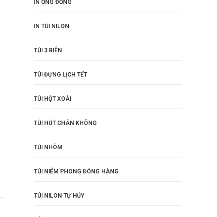
IN ỐNG ĐỒNG
IN TÚI NILON
TÚI 3 BIÊN
TÚI ĐỰNG LỊCH TẾT
TÚI HỘT XOÀI
TÚI HÚT CHÂN KHÔNG
TÚI NHÔM
á
TÚI NIÊM PHONG ĐÓNG HÀNG
TÚI NILON TỰ HỦY