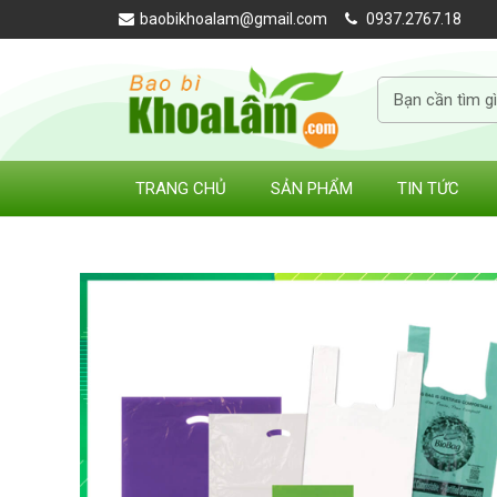
baobikhoalam@gmail.com
0937.2767.18
TRANG CHỦ
SẢN PHẨM
TIN TỨC