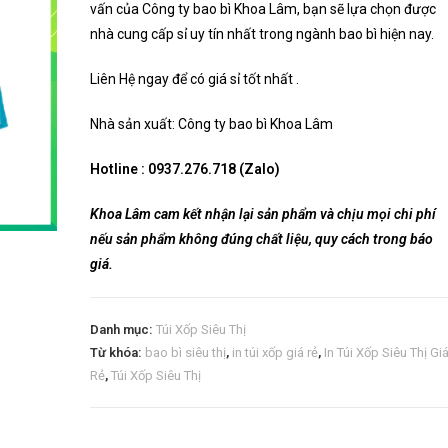
vấn của Công ty bao bì Khoa Lâm, bạn sẽ lựa chọn được
nhà cung cấp sỉ uy tín nhất trong ngành bao bì hiện nay.
Liên Hệ ngay để có giá sỉ tốt nhất .
Nhà sản xuất: Công ty bao bì Khoa Lâm
Hotline :
0937.276.718
(Zalo)
Khoa Lâm cam kết nhận lại sản phẩm và chịu mọi chi phí
nếu sản phẩm không đúng chất liệu, quy cách trong báo
giá.
Danh mục:
Túi Xốp Siêu Thị
Từ khóa:
bao bì siêu thị
,
in túi xốp giá rẻ
,
In Túi Xốp Siêu Thị Gi
Rẻ
,
Túi Xốp Siêu Thị