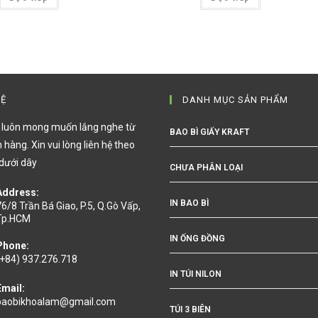
HỆ
DANH MỤC SẢN PHẨM
i luôn mong muốn lắng nghe từ
BAO BÌ GIẤY KRAFT
 hàng. Xin vui lòng liên hệ theo
 dưới dây
CHƯA PHÂN LOẠI
Address:
IN BAO BÌ
76/8 Trần Bá Giao, P.5, Q.Gò Vấp,
Tp.HCM
IN ỐNG ĐỒNG
Phone:
(+84) 937.276.718
IN TÚI NILON
Email:
baobikhoalam@gmail.com
TÚI 3 BIÊN