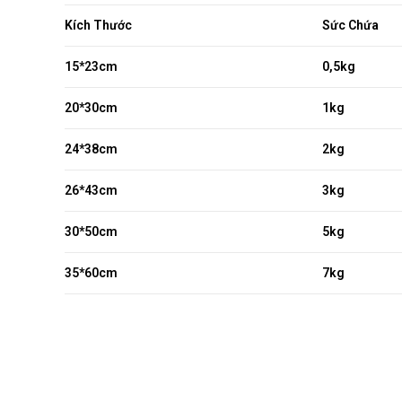
Kích Thước
Sức Chứa
15*23cm
0,5kg
20*30cm
1kg
24*38cm
2kg
26*43cm
3kg
30*50cm
5kg
35*60cm
7kg