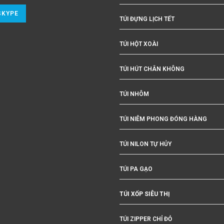
SKYPE
TÚI ĐỰNG LỊCH TẾT
TÚI HỘT XOÀI
TÚI HÚT CHÂN KHÔNG
TÚI NHÔM
TÚI NIÊM PHONG ĐÓNG HÀNG
TÚI NILON TỰ HỦY
TÚI PA GẠO
TÚI XỐP SIÊU THỊ
TÚI ZIPPER CHỈ ĐỎ