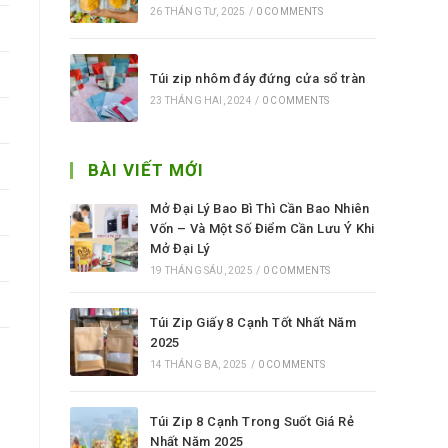
26 THÁNG TƯ, 2025
/
0 COMMENTS
Túi zip nhôm đáy đứng cửa sổ tràn
23 THÁNG HAI, 2024
/
0 COMMENTS
BÀI VIẾT MỚI
Mở Đại Lý Bao Bì Thì Cần Bao Nhiên
Vốn – Và Một Số Điểm Cần Lưu Ý Khi
Mở Đại Lý
19 THÁNG SÁU, 2025
/
0 COMMENTS
Túi Zip Giấy 8 Cạnh Tốt Nhất Năm
2025
14 THÁNG BA, 2025
/
0 COMMENTS
Túi Zip 8 Cạnh Trong Suốt Giá Rẻ
Nhất Năm 2025