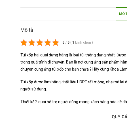
MÔ 
Mô tả
5
/
5
(
1
bình chọn
)
Túi xốp hai quai đựng hàng là loại túi thông dụng nhất. Đượ
trong quá trình di chuyển. Bạn là nơi cung ứng sản phẩm hàn
chuyên cung ứng túi xốp cho bạn chưa ? Hãy cùng Khoa Lâm tì
Túi xốp được làm bằng chất liệu HDPE rất mỏng, nhẹ mà lại 
người sử dụng.
Thiết kế 2 quai hỗ trợ người dùng mang xách hàng hóa dễ d
QUY C