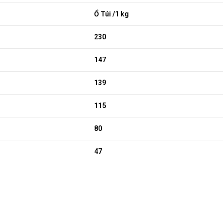
Ổ Túi /1 kg
230
147
139
115
80
47