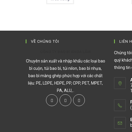
VỀ CHÚNG TÔI
LIÊN 
CÔNG TY BAO BÌ KHOA LÂM
Chúng tô
quý khách
Chuyên sản xuất và nhập khẩu các loại bao
thông tin
bì cuộn, túi bao bì, túi nilon, bao bì nhựa,
bao bì màng ghép phức hợp với các chất
liệu: PE, LDPE, HDPE, PP, CPP, PET, MPET,
PA, ALU,..