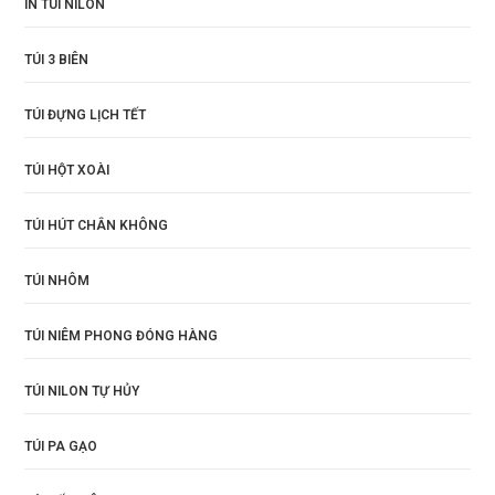
IN TÚI NILON
TÚI 3 BIÊN
TÚI ĐỰNG LỊCH TẾT
TÚI HỘT XOÀI
TÚI HÚT CHÂN KHÔNG
TÚI NHÔM
TÚI NIÊM PHONG ĐÓNG HÀNG
TÚI NILON TỰ HỦY
TÚI PA GẠO