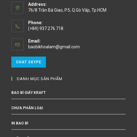
Address:
76/8 Trần Bá Giao, P.5, Q.Gò Vấp, Tp.HCM
Phone:
(+84) 937.276.718
Email:
baobikhoalam@gmail.com
CHAT SKYPE
DANH MỤC SẢN PHẨM
BAO BÌ GIẤY KRAFT
CHƯA PHÂN LOẠI
IN BAO BÌ