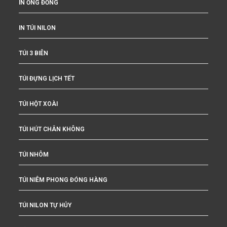
IN ỐNG ĐỒNG
IN TÚI NILON
TÚI 3 BIÊN
TÚI ĐỰNG LỊCH TẾT
TÚI HỘT XOÀI
TÚI HÚT CHÂN KHÔNG
TÚI NHÔM
TÚI NIÊM PHONG ĐÓNG HÀNG
TÚI NILON TỰ HỦY