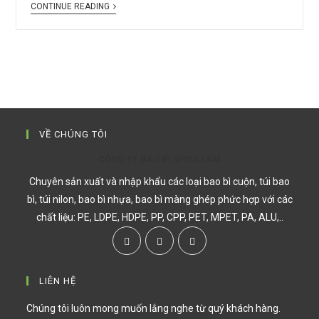
CONTINUE READING
VỀ CHÚNG TÔI
CÔNG TY BAO BÌ KHOA LÂM
Chuyên sản xuất và nhập khẩu các loại bao bì cuộn, túi bao
bì, túi nilon, bao bì nhựa, bao bì màng ghép phức hợp với các
chất liệu: PE, LDPE, HDPE, PP, CPP, PET, MPET, PA, ALU,..
LIÊN HỆ
Chúng tôi luôn mong muốn lắng nghe từ quý khách hàng.