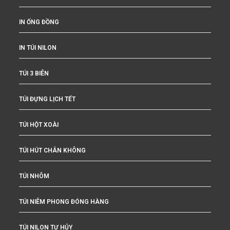
IN ỐNG ĐỒNG
IN TÚI NILON
TÚI 3 BIÊN
TÚI ĐỰNG LỊCH TẾT
TÚI HỘT XOÀI
TÚI HÚT CHÂN KHÔNG
TÚI NHÔM
TÚI NIÊM PHONG ĐÓNG HÀNG
TÚI NILON TỰ HỦY